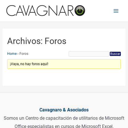
Ir
al
Main
contenido
Men
Archivos:
Foros
Home
›
Foros
¡Vaya, no hay foros aquí!
Cavagnaro & Asociados
Somos un Centro de capacitación de utilitarios de Microsoft
Office especialistas en cursos de Microsoft Excel.