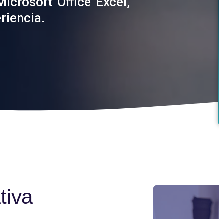
icrosoft Office Excel,
riencia.
tiva