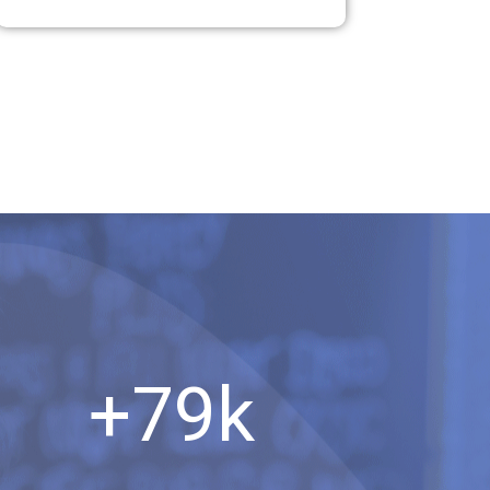
+
79
k