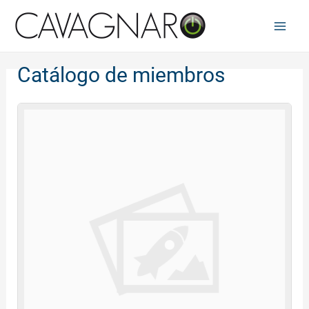
Ir
al
Main
contenido
Men
Catálogo de miembros