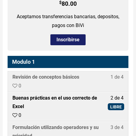
$
80.00
Aceptamos transferencias bancarias, depositos,
pagos con BiVi
Inscribirse
Modulo 1
Revisión de conceptos básicos
1 de 4
D
0
e
b
Buenas prácticas en el uso correcto de
2 de 4
e
Excel
LIBRE
i
0
n
Formulación utilizando operadores y su
3 de 4
D
s
prioridad