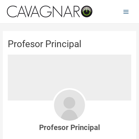
Ir
al
Main
contenido
Men
Profesor Principal
Profesor Principal